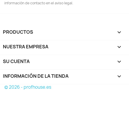
información de contacto en el aviso legal.
PRODUCTOS

NUESTRA EMPRESA

SU CUENTA

INFORMACIÓN DE LA TIENDA
keyboard_arrow_down
© 2026 - profhouse.es